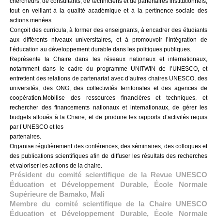
chercheurs, de consultants, de techniciens et de partenaires institutionnels,
tout en veillant à la qualité académique et à la pertinence sociale des
actions menées.
Conçoit des curricula, à former des enseignants, à encadrer des étudiants
aux différents niveaux universitaires, et à promouvoir l’intégration de
l’éducation au développement durable dans les politiques publiques.
Représente la Chaire dans les réseaux nationaux et internationaux,
notamment dans le cadre du programme UNITWIN de l’UNESCO, et
entretient des relations de partenariat avec d’autres chaires UNESCO, des
universités, des ONG, des collectivités territoriales et des agences de
coopération.Mobilise des ressources financières et techniques, et
rechercher des financements nationaux et internationaux, de gérer les
budgets alloués à la Chaire, et de produire les rapports d’activités requis
par l’UNESCO et les
partenaires.
Organise régulièrement des conférences, des séminaires, des colloques et
des publications scientifiques afin de diffuser les résultats des recherches
et valoriser les actions de la chaire.
Président du comité scientifique de la Revue UNESCO
Éducation et Développement Durable, École Normale
Supérieure de Bamako, Mali
Membre du comité scientifique de la Chaire UNESCO
Éducation et Développement Durable, École Normale